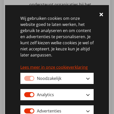
ondersteunt organisaties bij het
opstellen van
Wij gebruiken cookies om onze
duurzaamheidsrapporten en
website goed te laten werken, het
gebruik te analyseren en om content
het communiceren van hun
en advertenties te personaliseren. Je
prestaties aan
kunt zelf kiezen welke cookies je wel of
niet accepteert. Je keuze kun je altijd
belanghebbenden.
later aanpassen.
Onderzoek en innovatie
: Je
Lees meer in onze cookieverklaring
blijft op de hoogte van de
nieuwste ontwikkelingen en
Noodzakelijk
trends op het gebied van
Analytics
duurzaamheid. Je voert
onderzoek uit naar innovatieve
Advertenties