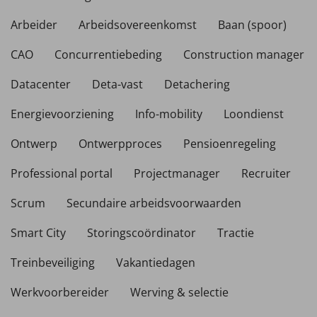
Arbeider
Arbeidsovereenkomst
Baan (spoor)
CAO
Concurrentiebeding
Construction manager
Datacenter
Deta-vast
Detachering
Energievoorziening
Info-mobility
Loondienst
Ontwerp
Ontwerpproces
Pensioenregeling
Professional portal
Projectmanager
Recruiter
Scrum
Secundaire arbeidsvoorwaarden
Smart City
Storingscoördinator
Tractie
Treinbeveiliging
Vakantiedagen
Werkvoorbereider
Werving & selectie