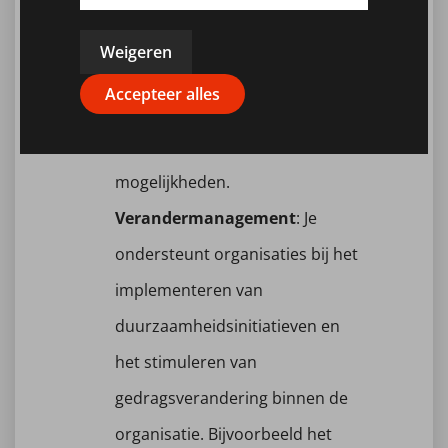
technologieën, beste praktijken
en opkomende
Weigeren
duurzaamheidskwesties om
Accepteer alles
organisaties te helpen bij het
identificeren van nieuwe
mogelijkheden.
Verandermanagement
: Je
ondersteunt organisaties bij het
implementeren van
duurzaamheidsinitiatieven en
het stimuleren van
gedragsverandering binnen de
organisatie. Bijvoorbeeld het