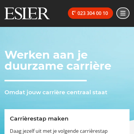
023 304 00 10
Werken aan je
duurzame carrière
Omdat jouw carrière centraal staat
Carrièrestap maken
Daag jezelf uit met je volgende carrièrestap