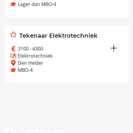
Lager dan MBO-4
Werk aan het spoor dat dagelijks duizenden
reizigers gebruikt. Als Monteur Railtechniek
zorg je dat…
Tekenaar Elektrotechniek
Lees meer
3100 - 4300
Elektrotechniek
Den Helder
MBO-4
Als Tekenaar/Constructeur Elektrotechniek
werk je binnen het Energiedistributiebedrijf
(EDB) van de…
Lees meer
Duurzaam