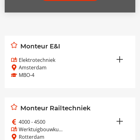
Monteur E&I
Elektrotechniek
Amsterdam
MBO-4
Als Monteur E&I werk je aan het onderhoud,
de inspectie en het oplossen van storingen
aan elektrote…
Monteur Railtechniek
Lees meer
4000 - 4500
Werktuigbouwku…
Rotterdam