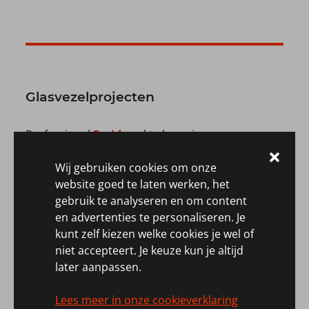
Glasvezelprojecten
Professional
Farid
werkt als senior
werkvoorbereider FTTH aan de voorbereiding,
Wij gebruiken cookies om onze
planning en coördinatie van glasvezel projecten
website goed te laten werken, het
en staat in contact met de leveranciers,
gebruik te analyseren en om content
projectleiding en uitvoering. Een taak die oud
en advertenties te personaliseren. Je
collega
Ahamri
als uitvoerder FTTH vervulde. Een
kunt zelf kiezen welke cookies je wel of
rol waarin aannemers op de hoogte worden
niet accepteert. Je keuze kun je altijd
gesteld van alle projectrelevante informatie.
later aanpassen.
Als Engineer Telecom Eurofiber was professional
Lees meer in onze cookieverklaring