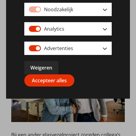
Onny
bezig met het opnemen en uitwerken van
Noodzakelijk
sterk uiteenlopende en complexe
engineeringsopdrachten door te schakelen
tussen verschillende softwaresystemen zoals
Analytics
cocon, autocad en visio.
Advertenties
Weigeren
Accepteer alles
Bij een ander glasvezelproject zorgden collega’s