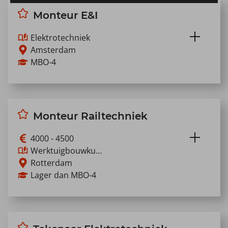
Monteur E&I
Elektrotechniek
Amsterdam
MBO-4
Als Monteur E&I werk je aan het onderhoud,
de inspectie en het oplossen van storingen
aan elektrote…
Monteur Railtechniek
Lees meer
4000 - 4500
Werktuigbouwku…
Rotterdam
Lager dan MBO-4
Werk aan het spoor dat dagelijks duizenden
reizigers gebruikt. Als Monteur Railtechniek
zorg je dat…