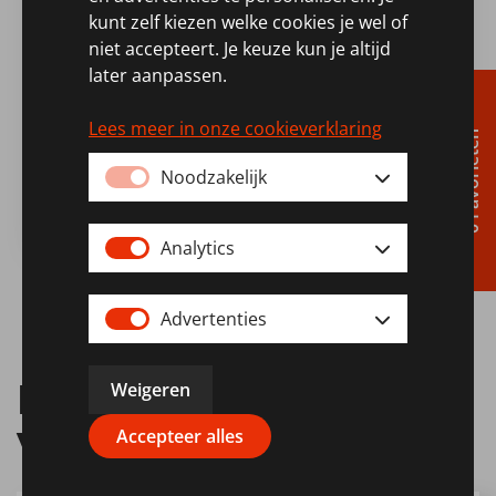
kunt zelf kiezen welke cookies je wel of
niet accepteert. Je keuze kun je altijd
Spieren voor spieren
later aanpassen.
15 jarig jubileum
Lees meer in onze cookieverklaring
0 Favorieten
ESLER reikt cheque van 1,5 meter uit aan
Spieren voor Spieren
Noodzakelijk
Lees meer
Analytics
Advertenties
Interessante
Weigeren
vacatures
Accepteer alles