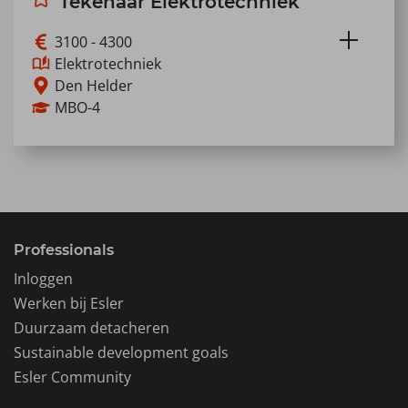
Tekenaar Elektrotechniek
Lees meer
3100 - 4300
Elektrotechniek
Den Helder
MBO-4
Als Tekenaar/Constructeur Elektrotechniek
werk je binnen het Energiedistributiebedrijf
(EDB) van de…
Lees meer
Professionals
Inloggen
Werken bij Esler
Duurzaam detacheren
Sustainable development goals
Esler Community