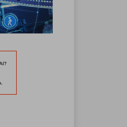
AI?
.