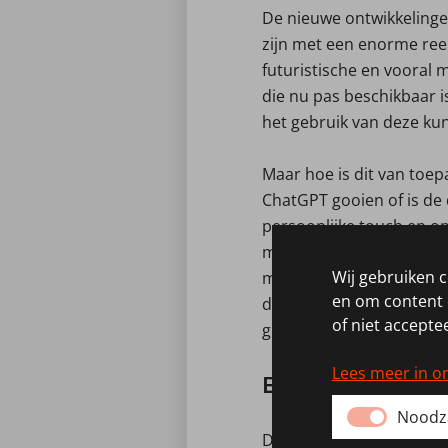
De nieuwe ontwikkelingen
zijn met een enorme reek
futuristische en vooral
die nu pas beschikbaar 
het gebruik van deze kun
Maar hoe is dit van toep
ChatGPT gooien of is de 
persoonlijke touch en op
middels AI de persoonsg
Wij gebruiken 
matchende functies waar 
en om content e
dienstverbanden, zodat 
of niet acceptee
greep uit de taken waarin 
Lees meer in o
Een persoonlijk
Noodza
De clichés zijn natuurli