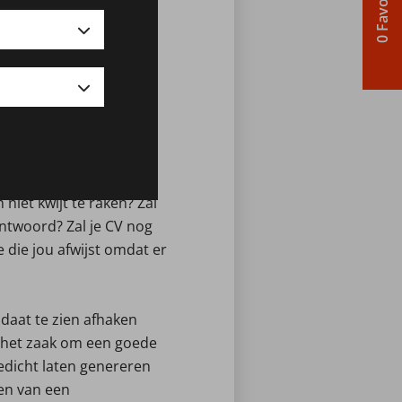
0 Favorieten
 worden wij, zielen van
in eerste instantie nog
tcontact bijna volledig
. Ondanks dat Truus of
eren.
 het belangrijk om het
et bedrijven en met name
iet kwijt te raken? Zal
antwoord? Zal je CV nog
die jou afwijst omdat er
idaat te zien afhaken
s het zaak om een goede
gedicht laten genereren
en van een