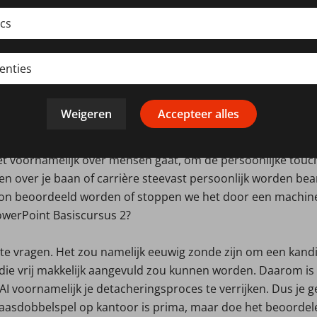
urlijk de hamvraag die nagenoeg iedereen aan zichzelf stelt:
ics
vervangen door metalen blikken met een printplaat? Dat zal 
ij zien wel steeds vaker dat bedrijven hun processen en klan
ikbaarheid en toegankelijk van deze tech is daar debet aan
enties
elliger is, kan een chatbot veel meer gesprekken tegelijk vo
Weigeren
Accepteer alles
n de kosten, en is daarmee natuurlijk aantrekkelijk. Toch is
 transitie links te laten liggen. Daarmee is de vraag, lukt h
t voornamelijk over mensen gaat, om de persoonlijke touch n
gen over je baan of carrière steevast persoonlijk worden be
on beoordeeld worden of stoppen we het door een machine 
owerPoint Basiscursus 2?
hte vragen. Het zou namelijk eeuwig zonde zijn om een kand
 die vrij makkelijk aangevuld zou kunnen worden. Daarom i
AI voornamelijk je detacheringsproces te verrijken. Dus je 
klaasdobbelspel op kantoor is prima, maar doe het beoordel