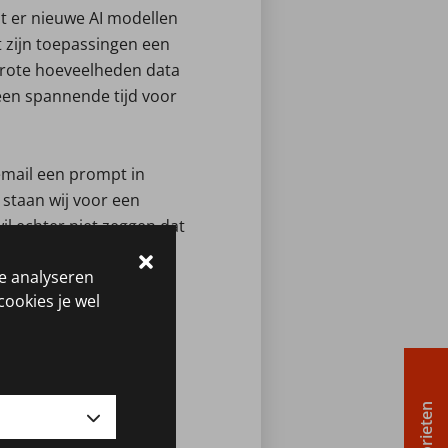
at er nieuwe AI modellen
t zijn toepassingen een
 grote hoeveelheden data
een spannende tijd voor
email een prompt in
 staan wij voor een
il echter niet zeggen dat
et suggereren van
te analyseren
tdekken in de lengte van
cookies je wel
n bedrijf. Een kleine
hter is er ook een