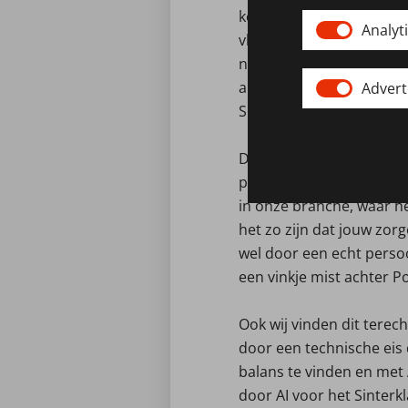
keerzijde. En dat is natu
Analyt
vlees en bloed, spoedig 
niet storm lopen, maar w
automatiseren. De besch
Advert
Sep over de chat veel gez
Deze overgang bespaart i
persoonlijke niet in deze
in onze branche, waar he
het zo zijn dat jouw zor
wel door een echt perso
een vinkje mist achter P
Ook wij vinden dit terec
door een technische eis
balans te vinden en met 
door AI voor het Sinter