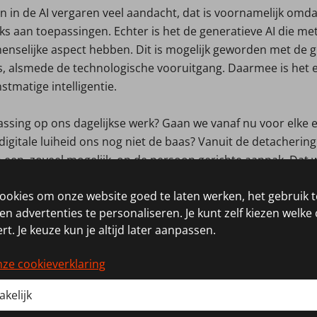
 in de AI vergaren veel aandacht, dat is voornamelijk omd
s aan toepassingen. Echter is het de generatieve AI die me
 menselijke aspect hebben. Dit is mogelijk geworden met de
is, alsmede de technologische vooruitgang. Daarmee is het 
stmatige intelligentie.
assing op ons dagelijkse werk? Gaan we vanaf nu voor elke 
digitale luiheid ons nog niet de baas? Vanuit de detachering
 een, zoveel mogelijk, op de persoon gerichte aanpak. Dat w
erichte aanpak niet kan verbeteren. Denk maar eens aan h
cookies om onze website goed te laten werken, het gebruik 
je zelf als recruiter niet aan hebt gedacht. Of patronen on
n advertenties te personaliseren. Je kunt zelf kiezen welke 
kan worden geanalyseerd hoe loyaal een werknemer is aan ee
rt. Je keuze kun je altijd later aanpassen.
AI een fijne aanvulling is.
nze cookieverklaring
e touch
kelijk
jk waar, de toepassingen kunnen inderdaad eindeloos zijn, ec