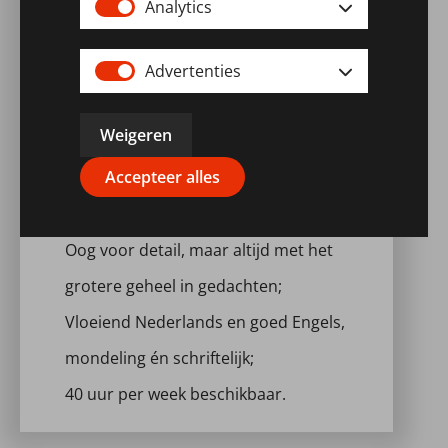
Analytics
Afgeronde opleiding Hogere
Veiligheidskunde (HVK) of vergelijkbaar;
Advertenties
Ervaring met HSE binnen civiele techniek
Weigeren
of infra;
Accepteer alles
Sterke communicatieve vaardigheden en
natuurlijk leiderschap;
Oog voor detail, maar altijd met het
grotere geheel in gedachten;
Vloeiend Nederlands en goed Engels,
mondeling én schriftelijk;
40 uur per week beschikbaar.