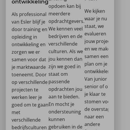
ontwikkeling
opdoen kan bij
We kijken
meerdere
Als professional
waar je nu
opdrachtgevers.
van Esler blijf je
staat, we
We kennen veel
door training en
evalueren
bedrijven en de
opleiding in
jouw project
verschillende
ontwikkeling en
en we maken
culturen. Als we
zorgen we er
samen een
jou kennen dan
samen voor dat
plan om je te
zijn we goed in
je marktwaarde
ontwikkelen.
staat om
toeneemt. Door
Van junior tot
passende
op verschillende
senior of om
opdrachten jou
projecten te
je klaar te
aan te bieden.
werken leer je
stomen voor
En mocht je
goed om te gaan
de overstap
ondersteuning
met
naar een
kunnen
verschillende
andere
gebruiken in de
bedrijfsculturen