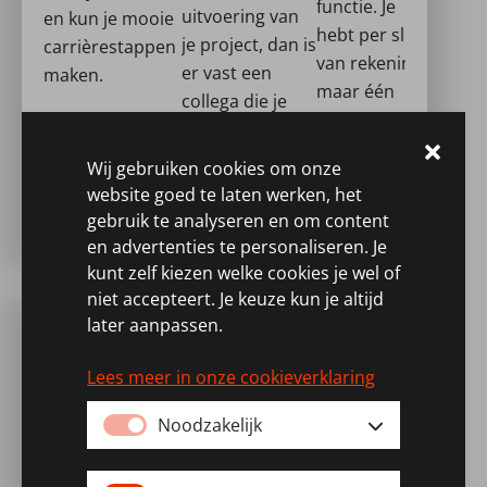
functie. Je
uitvoering van
en kun je mooie
hebt per slot
je project, dan is
carrièrestappen
van rekening
er vast een
maken.
maar één
collega die je
carrière, daar
inhoudelijk kan
wil je alles uit
helpen.
Wij gebruiken cookies om onze
kunnen halen!
website goed te laten werken, het
gebruik te analyseren en om content
en advertenties te personaliseren. Je
kunt zelf kiezen welke cookies je wel of
niet accepteert. Je keuze kun je altijd
later aanpassen.
Wat heb je daarvoor nodig
Lees meer in onze cookieverklaring
Om in aanmerking te komen voor de functie
Noodzakelijk
van
Senior HSE Advisor
beschik je minimaal
over: