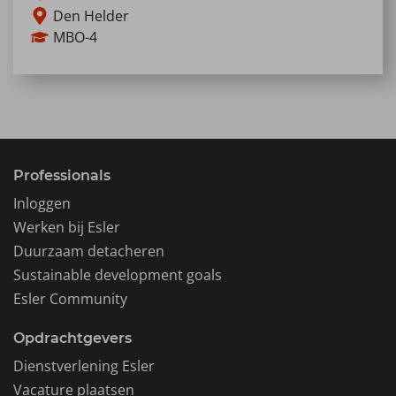
Den Helder
MBO-4
Als Tekenaar/Constructeur Elektrotechniek
werk je binnen het Energiedistributiebedrijf
(EDB) van de…
Lees meer
Professionals
Inloggen
Werken bij Esler
Duurzaam detacheren
Sustainable development goals
Esler Community
Opdrachtgevers
Dienstverlening Esler
Vacature plaatsen