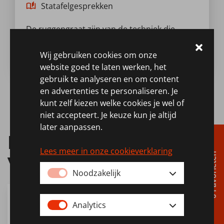
Statafelgesprekken
De ruggengraat zijn van de techniek die
bijdraagt aan nationale veiligheid.
Lees meer
Wij gebruiken cookies om onze
website goed te laten werken, het
gebruik te analyseren en om content
en advertenties te personaliseren. Je
kunt zelf kiezen welke cookies je wel of
niet accepteert. Je keuze kun je altijd
later aanpassen.
Interessante
Lees meer in onze cookieverklaring
vacatures
0 Favorieten
Noodzakelijk
Monteur E&I
Analytics
Elektrotechniek